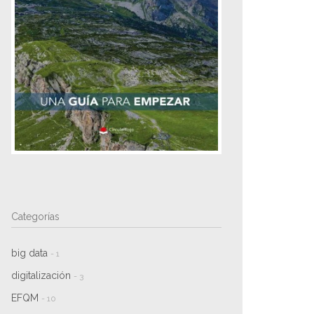
Categorías
big data
- 1
digitalización
- 3
EFQM
- 10