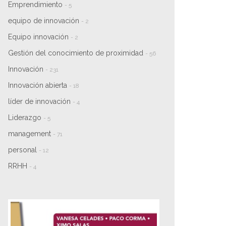
Emprendimiento
- 5
equipo de innovación
- 2
Equipo innovación
- 2
Gestión del conocimiento de proximidad
- 56
Innovación
- 231
Innovación abierta
- 18
líder de innovación
- 4
Liderazgo
- 5
management
- 71
personal
- 12
RRHH
- 4