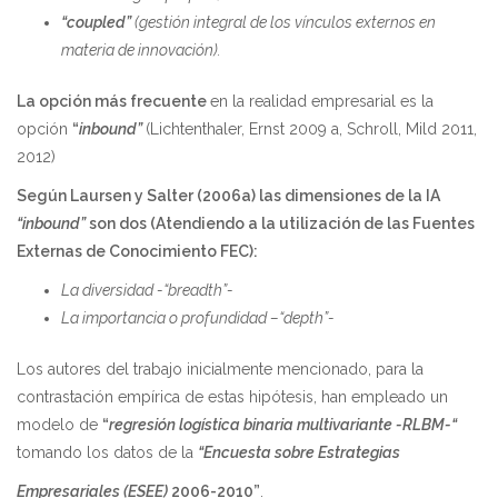
“coupled”
(gestión integral de los vínculos externos en
materia de innovación).
La opción más frecuente
en la realidad empresarial es la
opción
“
inbound”
(Lichtenthaler, Ernst 2009 a, Schroll, Mild 2011,
2012)
Según Laursen y Salter (2006a) las dimensiones de la IA
“inbound”
son dos (Atendiendo a la utilización de las Fuentes
Externas de Conocimiento FEC):
La diversidad -“breadth”-
La importancia o profundidad –“depth”-
Los autores del trabajo inicialmente mencionado, para la
contrastación empírica de estas hipótesis, han empleado un
modelo de
“
regresión logística binaria multivariante -RLBM-“
tomando los datos de la
“Encuesta sobre Estrategias
Empresariales (ESEE)
2006-2010”
.